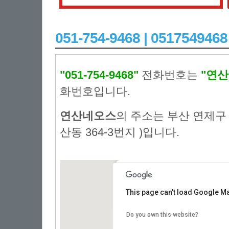
051-754-9468 | 051754
"051-754-9468"
전화번호는
"연
화번호입니다.
연산네오스
의 주소는 부산 연제구 
산동 364-3번지 )입니다.
업체명:
:연산네오스
This page can't load Google Ma
주소:
: 부산 연제구 안연로7번길 62(연
전화번호:
: 051-754-9468
Do you own this website?