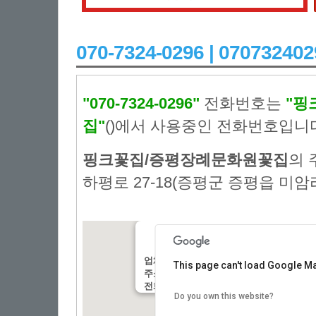
070-7324-0296 | 07073
"070-7324-0296"
전화번호는
"핑
집"
()에서 사용중인 전화번호입니
핑크꽃집/증평장례문화원꽃집
의 
하평로 27-18(증평군 증평읍 미암리
업체명:
:핑크꽃집/증평장례문화원꽃집
This page can't load Google Ma
주소:
: 충북 증평군 증평읍 하평로 27-18(증
전화번호:
: 070-7324-0296
Do you own this website?