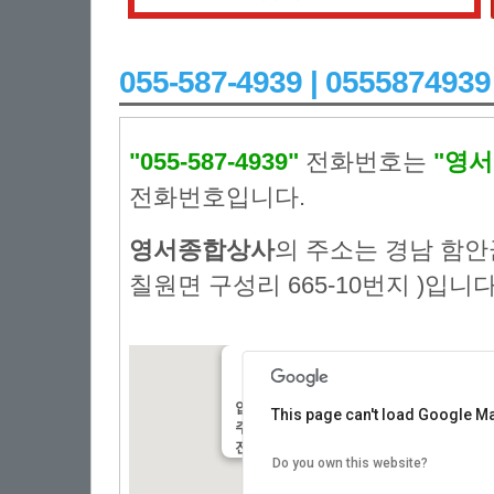
055-587-4939 | 055587
"055-587-4939"
전화번호는
"영
전화번호입니다.
영서종합상사
의 주소는 경남 함안
칠원면 구성리 665-10번지 )입니다
업체명:
:영서종합상사
This page can't load Google Ma
주소:
: 경남 함안군 칠원면 원서로 3(함안군
전화번호:
: 055-587-4939
Do you own this website?